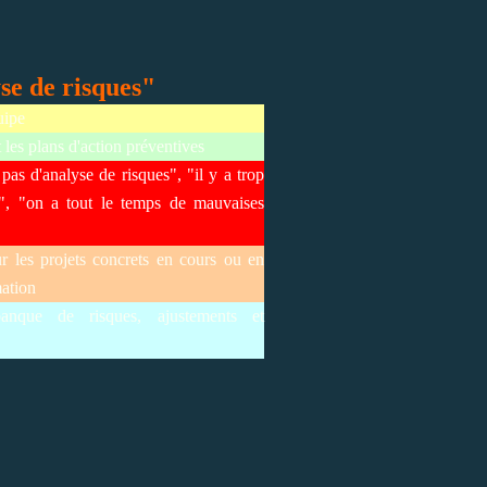
se de risques"
uipe
 les plans d'action préventives
pas d'analyse de risques", "il y a trop
es", "on a tout le temps de mauvaises
ur les projets concrets en cours ou en
mation
anque de risques, ajustements et