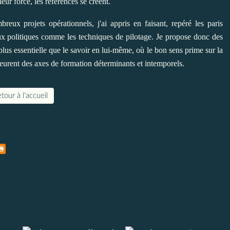
eur force, les références se créent.
ux projets opérationnels, j'ai appris en faisant, repéré les paris
jeux politiques comme les techniques de pilotage. Je propose donc des
plus essentielle que le savoir en lui-même, où le bon sens prime sur la
urent des axes de formation déterminants et intemporels.
tour à l'accueil