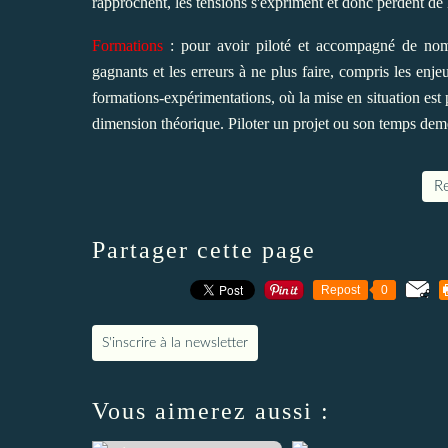
rapprochent, les tensions s'expriment et donc perdent de l
Formations
: pour avoir piloté et accompagné de nombre
gagnants et les erreurs à ne plus faire, compris les en
formations-expérimentations, où la mise en situation est 
dimension théorique. Piloter
un projet
ou
son temps
deme
Re
Partager cette page
Repost
0
S'inscrire à la newsletter
Vous aimerez aussi :