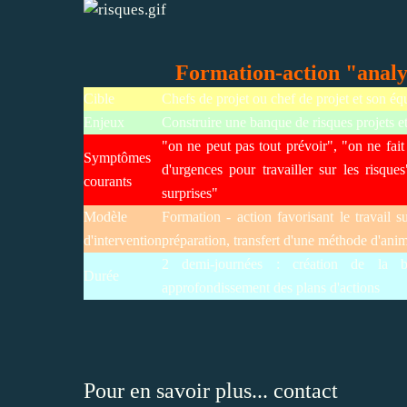
Formation-action "analy
Cible
Chefs de projet ou chef de projet et son éq
Enjeux
Construire une banque de risques projets et
"on ne peut pas tout prévoir", "on ne fait 
Symptômes
d'urgences pour travailler sur les risqu
courants
surprises"
Modèle
Formation - action favorisant le travail s
d'intervention
préparation, transfert d'une méthode d'ani
2 demi-journées : création de la b
Durée
approfondissement des plans d'actions
Pour en savoir plus...
contact