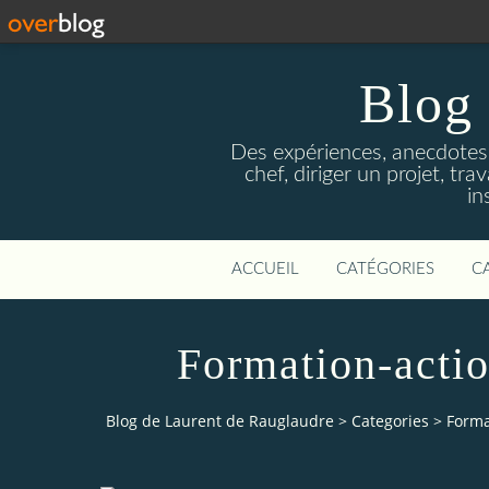
Blog 
Des expériences, anecdotes
chef, diriger un projet, tr
in
ACCUEIL
CATÉGORIES
C
Formation-actio
Blog de Laurent de Rauglaudre
>
Categories
>
Forma