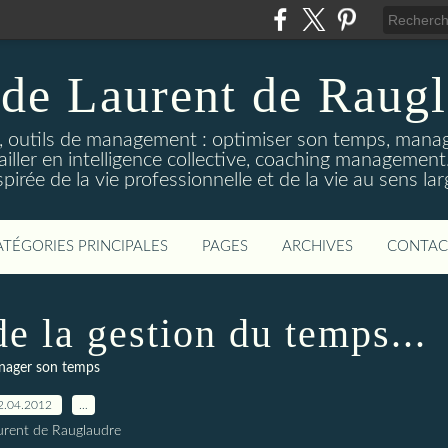
de Laurent de Raug
, outils de management : optimiser son temps, mana
availler en intelligence collective, coaching manageme
spirée de la vie professionnelle et de la vie au sens lar
ATÉGORIES PRINCIPALES
PAGES
ARCHIVES
CONTAC
de la gestion du temps...
ager son temps
2.04.2012
…
urent de Rauglaudre