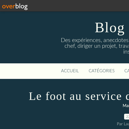
Blog 
Des expériences, anecdotes
chef, diriger un projet, tr
in
ACCUEIL
CATÉGORIES
C
Le foot au service 
Man
2
Par La