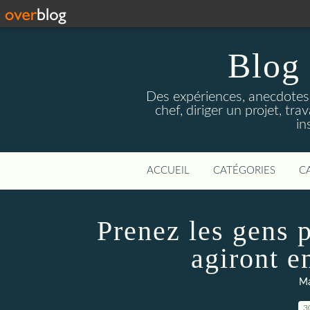
Blog 
Des expériences, anecdotes
chef, diriger un projet, tr
in
ACCUEIL
CATÉGORIES
C
Prenez les gens p
agiront e
Ma
3