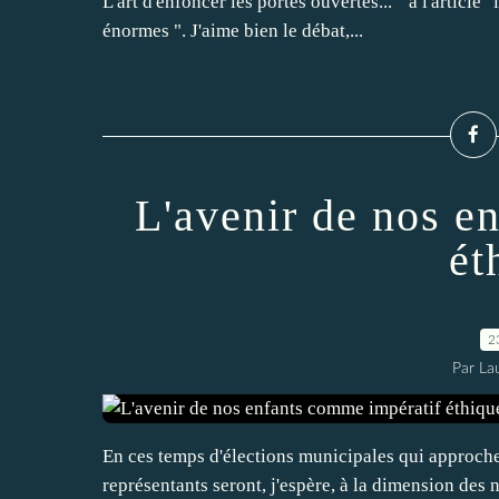
L'art d'enfoncer les portes ouvertes... " à l'articl
énormes ". J'aime bien le débat,...
L'avenir de nos e
ét
2
Par La
En ces temps d'élections municipales qui approchen
représentants seront, j'espère, à la dimension des