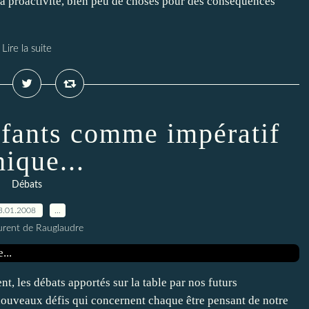
e "la proactivité, bien peu de choses pour des conséquences
Lire la suite
nfants comme impératif
hique...
Débats
3.01.2008
…
urent de Rauglaudre
t, les débats apportés sur la table par nos futurs
 nouveaux défis qui concernent chaque être pensant de notre