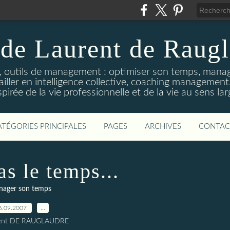
de Laurent de Raug
, outils de management : optimiser son temps, mana
availler en intelligence collective, coaching manageme
spirée de la vie professionnelle et de la vie au sens lar
ATÉGORIES PRINCIPALES
PAGES
ARCHIVES
CONTAC
as le temps...
ager son temps
6.09.2007
…
rent DE RAUGLAUDRE