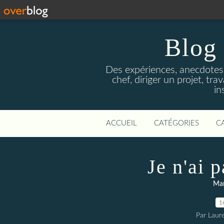
Blog 
Des expériences, anecdotes
chef, diriger un projet, tr
in
ACCUEIL
CATÉGORIES
C
Je n'ai p
Man
1
Par Lau