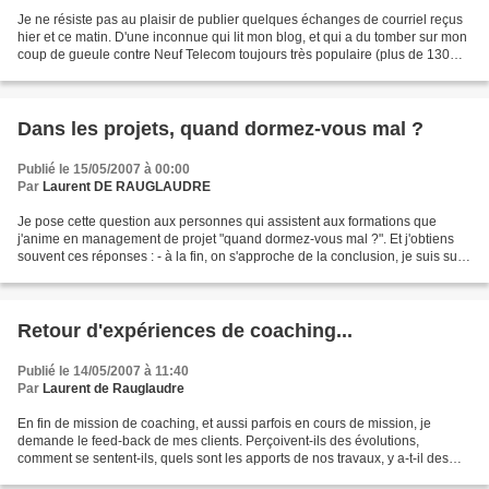
Je ne résiste pas au plaisir de publier quelques échanges de courriel reçus
hier et ce matin. D'une inconnue qui lit mon blog, et qui a du tomber sur mon
coup de gueule contre Neuf Telecom toujours très populaire (plus de 130
commentaires à ce jour),...
Dans les projets, quand dormez-vous mal ?
Publié le 15/05/2007 à 00:00
Par
Laurent DE RAUGLAUDRE
Je pose cette question aux personnes qui assistent aux formations que
j'anime en management de projet "quand dormez-vous mal ?". Et j'obtiens
souvent ces réponses : - à la fin, on s'approche de la conclusion, je suis sur
tous les fronts, je dors mal......
Retour d'expériences de coaching...
Publié le 14/05/2007 à 11:40
Par
Laurent de Rauglaudre
En fin de mission de coaching, et aussi parfois en cours de mission, je
demande le feed-back de mes clients. Perçoivent-ils des évolutions,
comment se sentent-ils, quels sont les apports de nos travaux, y a-t-il des
impacts "co-latéraux", etc... Je suis...