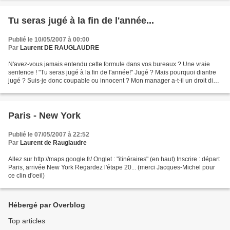
Tu seras jugé à la fin de l'année...
Publié le 10/05/2007 à 00:00
Par
Laurent DE RAUGLAUDRE
N'avez-vous jamais entendu cette formule dans vos bureaux ? Une vraie
sentence ! "Tu seras jugé à la fin de l'année!" Jugé ? Mais pourquoi diantre
jugé ? Suis-je donc coupable ou innocent ? Mon manager a-t-il un droit divin
de me mettre à droite ou à...
Paris - New York
Publié le 07/05/2007 à 22:52
Par
Laurent de Rauglaudre
Allez sur http://maps.google.fr/ Onglet : "itinéraires" (en haut) Inscrire : départ
Paris, arrivée New York Regardez l'étape 20... (merci Jacques-Michel pour
ce clin d'oeil)
Hébergé par Overblog
Top articles