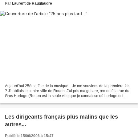
Par
Laurent de Rauglaudre
Aujourd'hui 25ème fête de la musique... Je me souviens de la première fois
? J'habitais le centre-ville de Rouen. J'ai pris ma guitare, remonté la rue du
Gros Horloge (Rouen est la seule ville que je connaisse où horloge est
masculin). Installé sur le...
Les dirigeants français plus malins que les
autres...
Publié le 15/06/2006 à 15:47